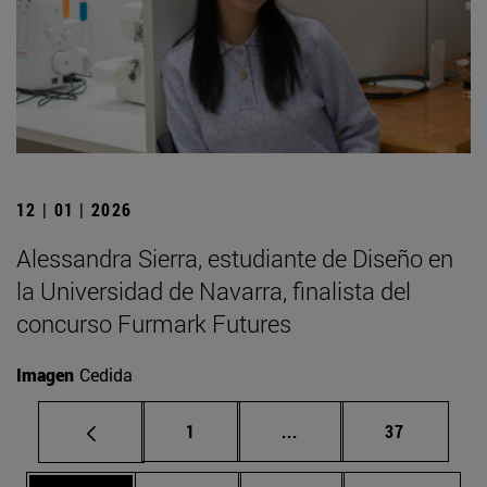
12 | 01 | 2026
Alessandra Sierra, estudiante de Diseño en
la Universidad de Navarra, finalista del
concurso Furmark Futures
Imagen
Cedida
Página
Páginas intermedias Us
Página
1
...
37