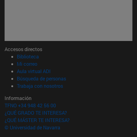
Accesos directos
(abre en nueva ventana)
Biblioteca
(abre en nueva ventana)
Mi correo
(abre en nueva ventana)
Aula virtual ADI
(abre en nueva ventana)
Búsqueda de personas
(abre en nueva ventana)
Trabaja con nosotros
Información
TFNO +34 948 42 56 00
¿QUÉ GRADO TE INTERESA?
¿QUÉ MÁSTER TE INTERESA?
© Universidad de Navarra