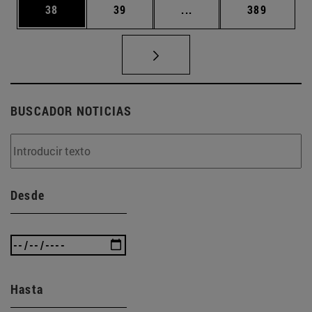
Página
Página
Páginas intermedias U
Página
38
39
...
389
BUSCADOR NOTICIAS
Desde
Hasta