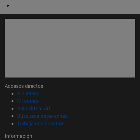
Accesos directos
(abre en nueva ventana)
Biblioteca
(abre en nueva ventana)
Mi correo
(abre en nueva ventana)
Aula virtual ADI
(abre en nueva ventana)
Búsqueda de personas
(abre en nueva ventana)
Trabaja con nosotros
Información