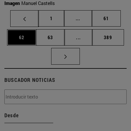
Imagen
Manuel Castells
Página
Páginas intermedias Us
Página
1
...
61
Página
Página
Páginas intermedias U
Página
62
63
...
389
BUSCADOR NOTICIAS
Desde