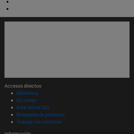
Accesos directos
(abre en nueva ventana)
Biblioteca
(abre en nueva ventana)
Mi correo
(abre en nueva ventana)
Aula virtual ADI
(abre en nueva ventana)
Búsqueda de personas
(abre en nueva ventana)
Trabaja con nosotros
Información