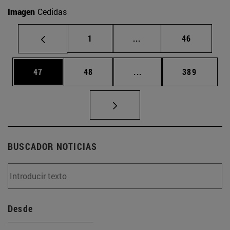
Imagen
Cedidas
Página
Páginas intermedias Us
Página
1
...
46
Página
Página
Páginas intermedias U
Página
47
48
...
389
BUSCADOR NOTICIAS
Desde