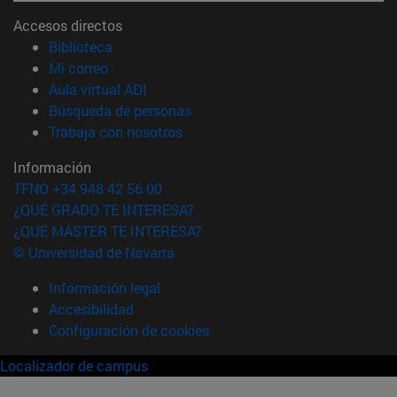
Accesos directos
(abre en nueva ventana)
Biblioteca
(abre en nueva ventana)
Mi correo
(abre en nueva ventana)
Aula virtual ADI
(abre en nueva ventana)
Búsqueda de personas
(abre en nueva ventana)
Trabaja con nosotros
Información
TFNO +34 948 42 56 00
¿QUÉ GRADO TE INTERESA?
¿QUÉ MÁSTER TE INTERESA?
© Universidad de Navarra
Información legal
Accesibilidad
Configuración de cookies
Localizador de campus