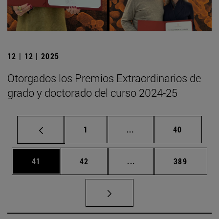
12 | 12 | 2025
Otorgados los Premios Extraordinarios de
grado y doctorado del curso 2024-25
Página
Páginas intermedias Us
Página
1
...
40
Página
Página
Páginas intermedias U
Página
41
42
...
389