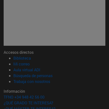
Accesos directos
(abre en nueva ventana)
Biblioteca
(abre en nueva ventana)
Mi correo
(abre en nueva ventana)
Aula virtual ADI
(abre en nueva ventana)
Búsqueda de personas
(abre en nueva ventana)
Trabaja con nosotros
Información
TFNO +34 948 42 56 00
¿QUÉ GRADO TE INTERESA?
¿QUÉ MÁSTER TE INTERESA?