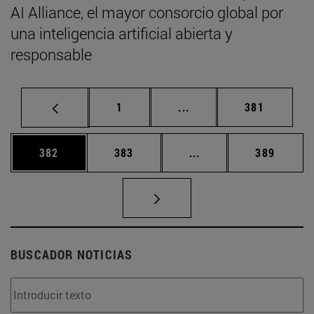
AI Alliance, el mayor consorcio global por
una inteligencia artificial abierta y
responsable
Página
Páginas intermedias Us
Página
1
...
381
Página
Página
Páginas intermedias 
Página
382
383
...
389
BUSCADOR NOTICIAS