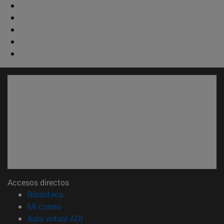
Accesos directos
(abre en nueva ventana)
Biblioteca
(abre en nueva ventana)
Mi correo
(abre en nueva ventana)
Aula virtual ADI