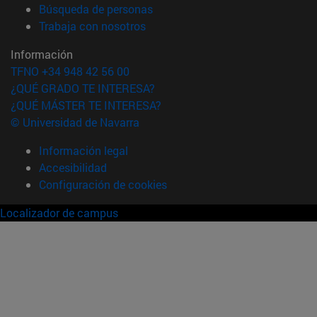
(abre en nueva ventana)
Búsqueda de personas
(abre en nueva ventana)
Trabaja con nosotros
Información
TFNO +34 948 42 56 00
¿QUÉ GRADO TE INTERESA?
¿QUÉ MÁSTER TE INTERESA?
© Universidad de Navarra
Información legal
Accesibilidad
Configuración de cookies
Localizador de campus