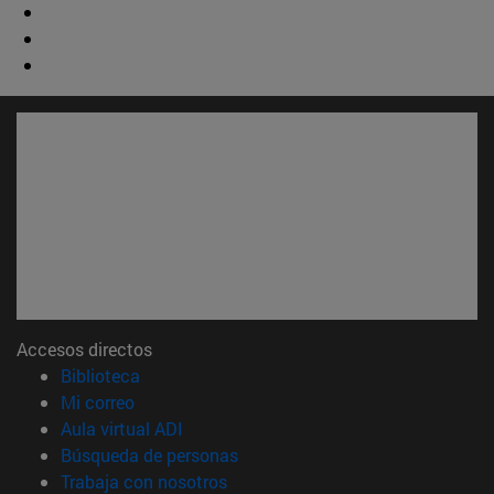
Accesos directos
(abre en nueva ventana)
Biblioteca
(abre en nueva ventana)
Mi correo
(abre en nueva ventana)
Aula virtual ADI
(abre en nueva ventana)
Búsqueda de personas
(abre en nueva ventana)
Trabaja con nosotros