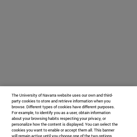
The University of Navarra website uses our own and third-
party cookies to store and retrieve information when you
browse. Different types of cookies have different purposes.
For example, to identify you as a user, obtain information
about your browsing habits respecting your privacy, or
personalize how the content is displayed. You can select the
cookies you want to enable or accept them all. This banner
will remain active until you choose one of the two options.