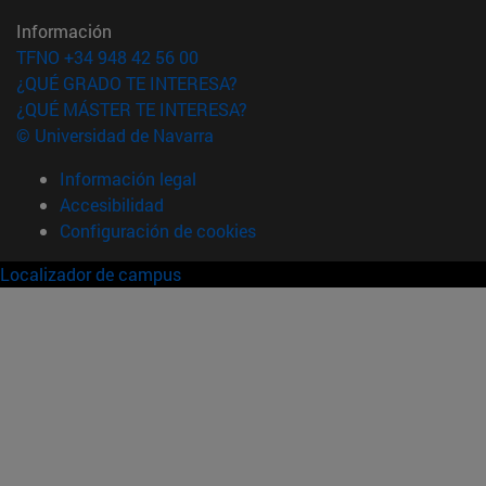
Información
TFNO +34 948 42 56 00
¿QUÉ GRADO TE INTERESA?
¿QUÉ MÁSTER TE INTERESA?
© Universidad de Navarra
Información legal
Accesibilidad
Configuración de cookies
Localizador de campus