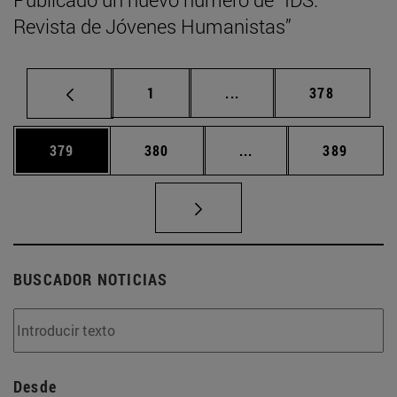
Revista de Jóvenes Humanistas”
Página
Páginas intermedias Us
Página
1
...
378
Página
Página
Páginas intermedias 
Página
379
380
...
389
BUSCADOR NOTICIAS
Desde