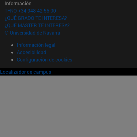
Información
TFNO +34 948 42 56 00
¿QUÉ GRADO TE INTERESA?
¿QUÉ MÁSTER TE INTERESA?
© Universidad de Navarra
Información legal
Accesibilidad
Configuración de cookies
Localizador de campus