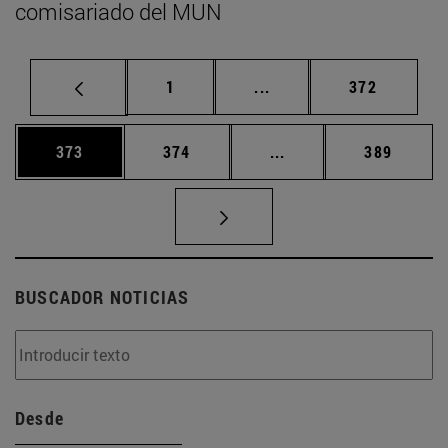
comisariado del MUN
Página
Páginas intermedias Us
Página
1
...
372
Página
Página
Páginas intermedias 
Página
373
374
...
389
BUSCADOR NOTICIAS
Desde