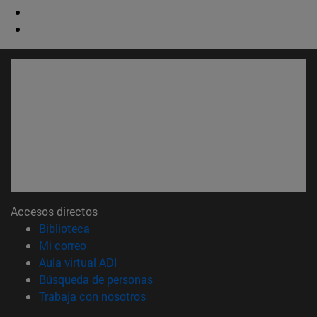
Accesos directos
(abre en nueva ventana)
Biblioteca
(abre en nueva ventana)
Mi correo
(abre en nueva ventana)
Aula virtual ADI
(abre en nueva ventana)
Búsqueda de personas
(abre en nueva ventana)
Trabaja con nosotros