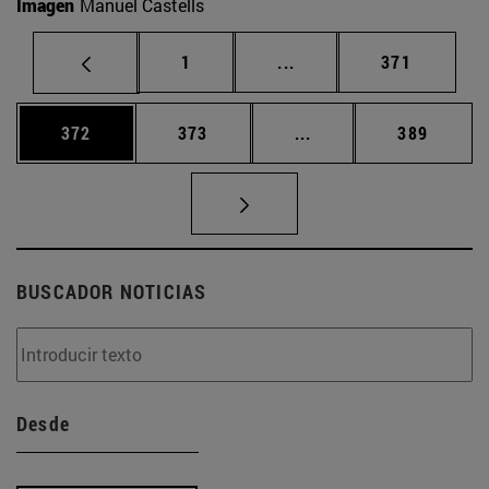
Imagen
Manuel Castells
Página
Páginas intermedias Us
Página
1
...
371
Página
Página
Páginas intermedias 
Página
372
373
...
389
BUSCADOR NOTICIAS
Desde