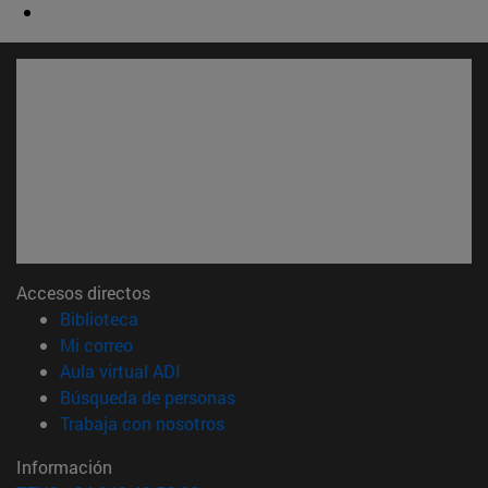
Accesos directos
(abre en nueva ventana)
Biblioteca
(abre en nueva ventana)
Mi correo
(abre en nueva ventana)
Aula virtual ADI
(abre en nueva ventana)
Búsqueda de personas
(abre en nueva ventana)
Trabaja con nosotros
Información