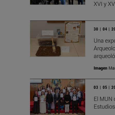
XVI y XVI
30 | 04 | 
Una expo
Arqueolo
arqueoló
Imagen
Man
03 | 05 | 
El MUN c
Estudios