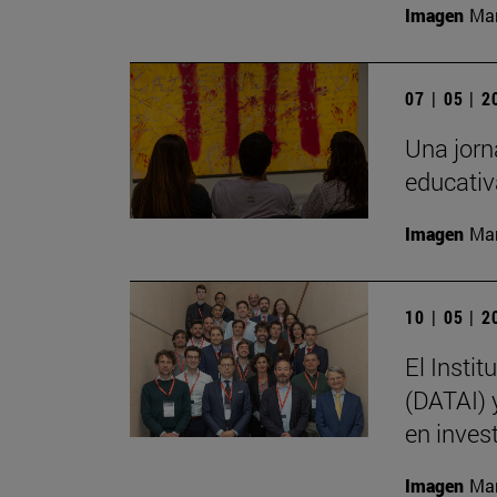
Imagen
Man
07 | 05 | 
Una jorna
educativ
Imagen
Man
10 | 05 | 
El Instit
(DATAI) 
en inves
Imagen
Man