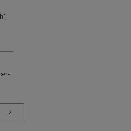
h”,
cera
Use TAB para desplazarse.