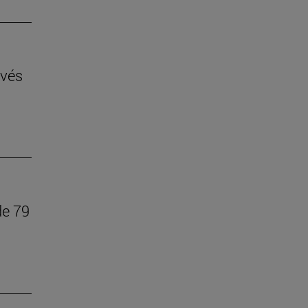
avés
de 79