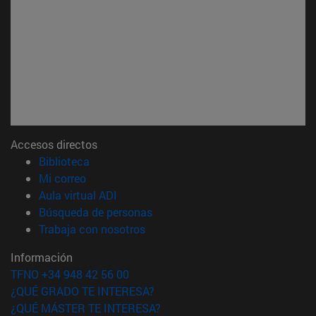
Accesos directos
(abre en nueva ventana)
Biblioteca
(abre en nueva ventana)
Mi correo
(abre en nueva ventana)
Aula virtual ADI
(abre en nueva ventana)
Búsqueda de personas
(abre en nueva ventana)
Trabaja con nosotros
Información
TFNO +34 948 42 56 00
¿QUÉ GRADO TE INTERESA?
¿QUÉ MÁSTER TE INTERESA?