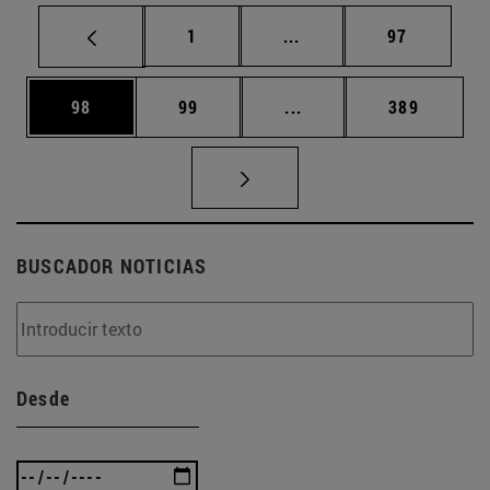
Página
Páginas intermedias Us
Página
1
...
97
Página
Página
Páginas intermedias U
Página
98
99
...
389
BUSCADOR NOTICIAS
Desde