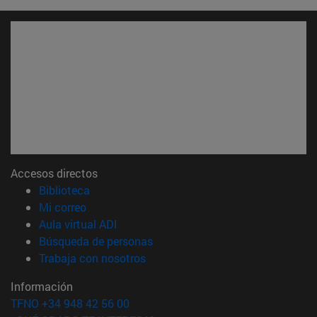
Accesos directos
(abre en nueva ventana)
Biblioteca
(abre en nueva ventana)
Mi correo
(abre en nueva ventana)
Aula virtual ADI
(abre en nueva ventana)
Búsqueda de personas
(abre en nueva ventana)
Trabaja con nosotros
Información
TFNO +34 948 42 56 00