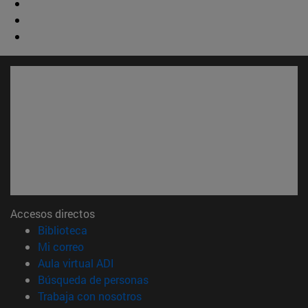
Accesos directos
(abre en nueva ventana)
Biblioteca
(abre en nueva ventana)
Mi correo
(abre en nueva ventana)
Aula virtual ADI
(abre en nueva ventana)
Búsqueda de personas
(abre en nueva ventana)
Trabaja con nosotros