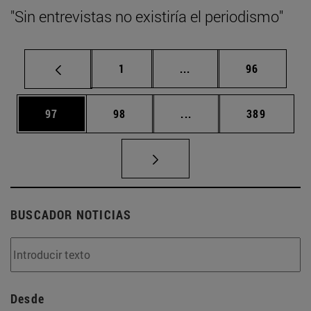
"Sin entrevistas no existiría el periodismo"
Página
Páginas intermedias Us
Página
1
...
96
Página
Página
Páginas intermedias U
Página
97
98
...
389
BUSCADOR NOTICIAS
Desde