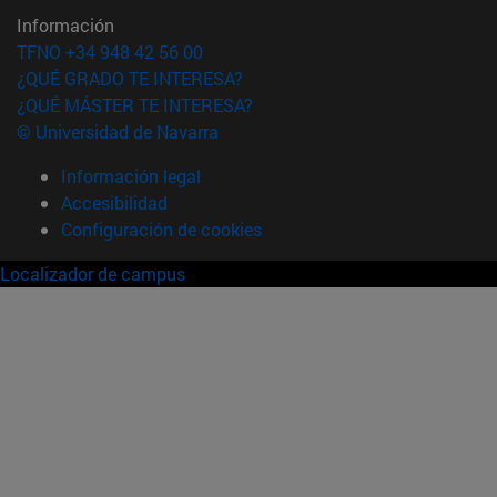
Información
TFNO +34 948 42 56 00
¿QUÉ GRADO TE INTERESA?
¿QUÉ MÁSTER TE INTERESA?
© Universidad de Navarra
Información legal
Accesibilidad
Configuración de cookies
Localizador de campus