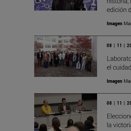
historia,
edición 
Imagen
Mar
08 | 11 | 
Laborator
el cuida
Imagen
Man
08 | 11 | 
Eleccion
la victo