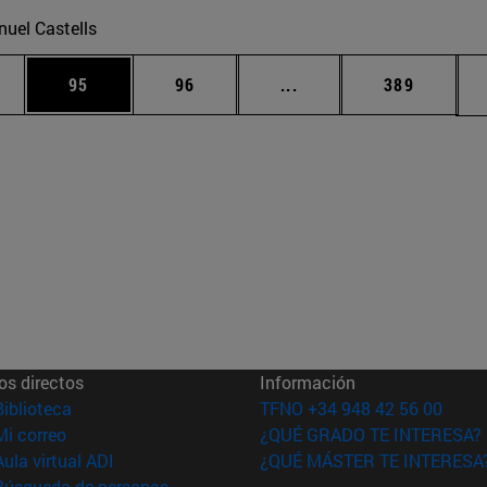
uel Castells
edias Use TAB para desplazarse.
ina
Página
Página
Páginas intermedias Us
Página
95
96
...
389
os directos
Información
(abre en nueva ventana)
Biblioteca
TFNO +34 948 42 56 00
(abre en nueva ventana)
Mi correo
¿QUÉ GRADO TE INTERESA?
(abre en nueva ventana)
Aula virtual ADI
¿QUÉ MÁSTER TE INTERESA
(abre en nueva ventana)
Búsqueda de personas