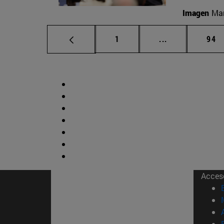
Imagen
Man
Página
Páginas interm
Pág
1
...
94
Acces