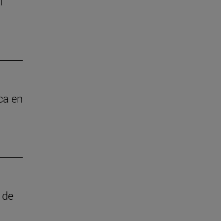
I
ica en
 de