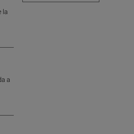
 la
da a