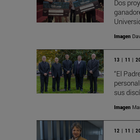
Dos proy
ganadore
Universi
Imagen
Da
13 | 11 | 
“El Padr
personal
sus disc
Imagen
Man
12 | 11 | 