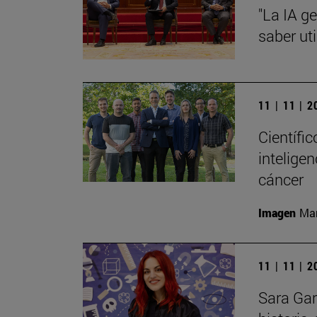
"La IA g
saber uti
11 | 11 | 
Científi
inteligen
cáncer
Imagen
Man
11 | 11 | 
Sara Gar