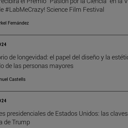
 recibirá el Premio “Pasión por la Ciencia” en la V
de #LabMeCrazy! Science Film Festival
kel Fernández
2024
io de longevidad: el papel del diseño y la estét
do de las personas mayores
uel Castells
2024
es presidenciales de Estados Unidos: las claves
ria de Trump