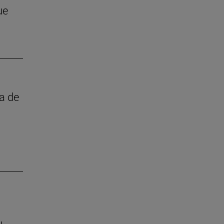
ue
ta de