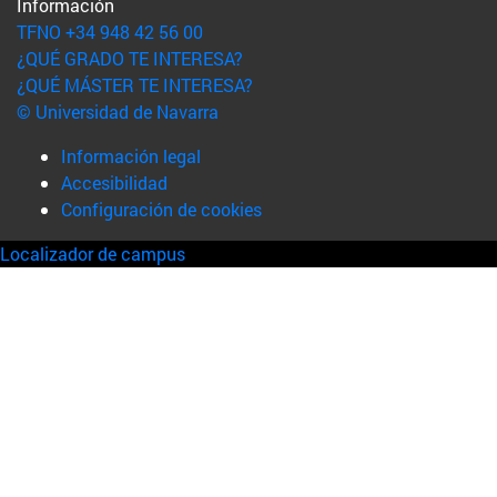
Información
TFNO +34 948 42 56 00
¿QUÉ GRADO TE INTERESA?
¿QUÉ MÁSTER TE INTERESA?
© Universidad de Navarra
Información legal
Accesibilidad
Configuración de cookies
Localizador de campus