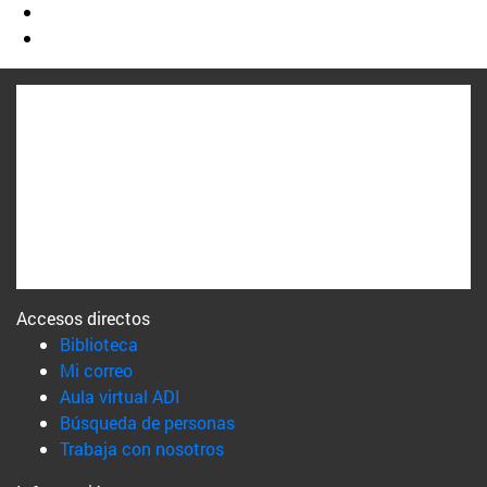
Accesos directos
(abre en nueva ventana)
Biblioteca
(abre en nueva ventana)
Mi correo
(abre en nueva ventana)
Aula virtual ADI
(abre en nueva ventana)
Búsqueda de personas
(abre en nueva ventana)
Trabaja con nosotros