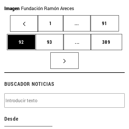
Imagen
Fundación Ramón Areces
Página
Páginas intermedias Us
Página
1
...
91
Página
Página
Páginas intermedias U
Página
92
93
...
389
BUSCADOR NOTICIAS
Desde