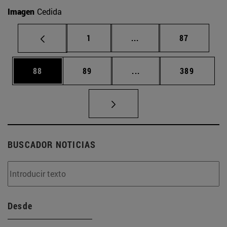
Imagen
Cedida
Página
Páginas intermedias Us
Página
1
...
87
Página
Página
Páginas intermedias U
Página
88
89
...
389
BUSCADOR NOTICIAS
Desde