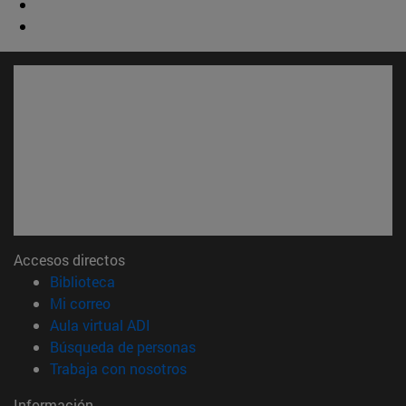
Accesos directos
(abre en nueva ventana)
Biblioteca
(abre en nueva ventana)
Mi correo
(abre en nueva ventana)
Aula virtual ADI
(abre en nueva ventana)
Búsqueda de personas
(abre en nueva ventana)
Trabaja con nosotros
Información