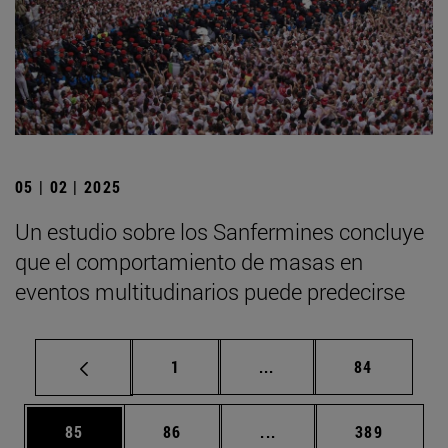
05 | 02 | 2025
Un estudio sobre los Sanfermines concluye
que el comportamiento de masas en
eventos multitudinarios puede predecirse
Página
Páginas intermedias Us
Página
1
...
84
Página
Página
Páginas intermedias U
Página
85
86
...
389