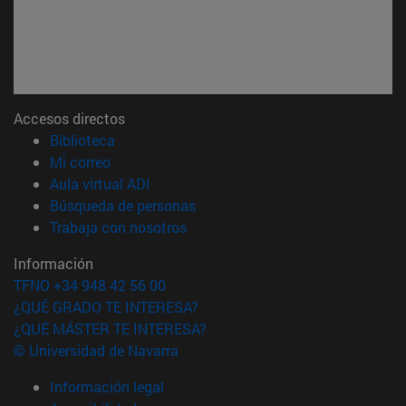
Accesos directos
(abre en nueva ventana)
Biblioteca
(abre en nueva ventana)
Mi correo
(abre en nueva ventana)
Aula virtual ADI
(abre en nueva ventana)
Búsqueda de personas
(abre en nueva ventana)
Trabaja con nosotros
Información
TFNO +34 948 42 56 00
¿QUÉ GRADO TE INTERESA?
¿QUÉ MÁSTER TE INTERESA?
© Universidad de Navarra
Información legal