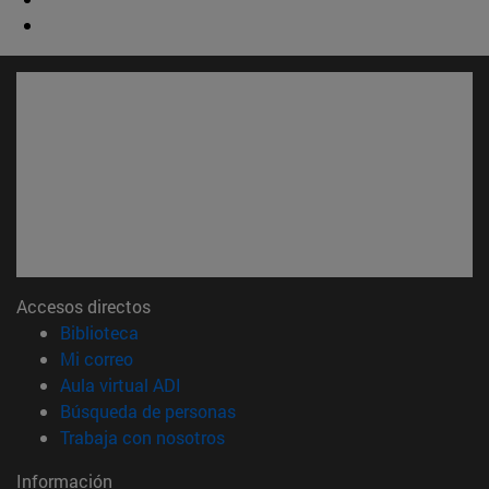
Accesos directos
(abre en nueva ventana)
Biblioteca
(abre en nueva ventana)
Mi correo
(abre en nueva ventana)
Aula virtual ADI
(abre en nueva ventana)
Búsqueda de personas
(abre en nueva ventana)
Trabaja con nosotros
Información