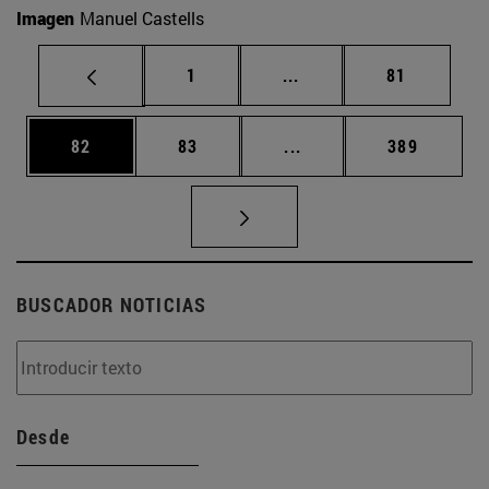
Imagen
Manuel Castells
Página
Páginas intermedias Us
Página
1
...
81
Página
Página
Páginas intermedias U
Página
82
83
...
389
BUSCADOR NOTICIAS
Desde