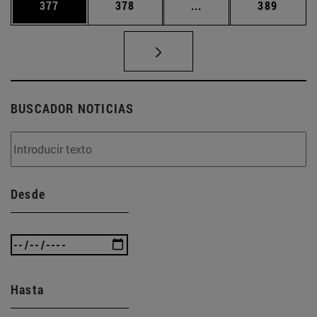
Página
Página
Páginas intermedias 
Página
377
378
...
389
BUSCADOR NOTICIAS
Desde
Hasta