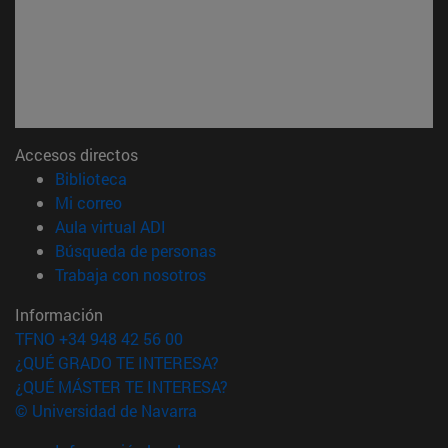
Accesos directos
(abre en nueva ventana)
Biblioteca
(abre en nueva ventana)
Mi correo
(abre en nueva ventana)
Aula virtual ADI
(abre en nueva ventana)
Búsqueda de personas
(abre en nueva ventana)
Trabaja con nosotros
Información
TFNO +34 948 42 56 00
¿QUÉ GRADO TE INTERESA?
¿QUÉ MÁSTER TE INTERESA?
© Universidad de Navarra