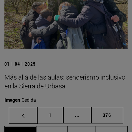
01 | 04 | 2025
Más allá de las aulas: senderismo inclusivo
en la Sierra de Urbasa
Imagen
Cedida
Página
Páginas intermedias Us
Página
1
...
376