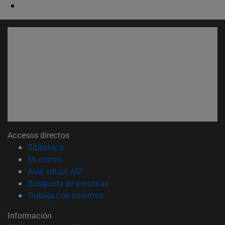
Accesos directos
(abre en nueva ventana)
Biblioteca
(abre en nueva ventana)
Mi correo
(abre en nueva ventana)
Aula virtual ADI
(abre en nueva ventana)
Búsqueda de personas
(abre en nueva ventana)
Trabaja con nosotros
Información