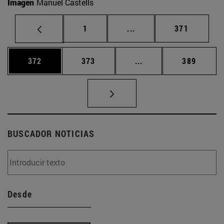
Imagen
Manuel Castells
Página
Páginas intermedias Us
Página
1
...
371
Página
Página
Páginas intermedias 
Página
372
373
...
389
BUSCADOR NOTICIAS
Desde