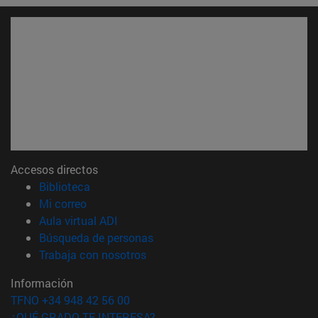
Accesos directos
(abre en nueva ventana)
Biblioteca
(abre en nueva ventana)
Mi correo
(abre en nueva ventana)
Aula virtual ADI
(abre en nueva ventana)
Búsqueda de personas
(abre en nueva ventana)
Trabaja con nosotros
Información
TFNO +34 948 42 56 00
¿QUÉ GRADO TE INTERESA?