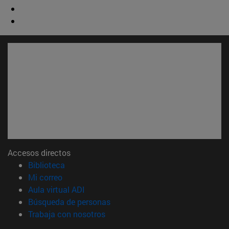
Accesos directos
(abre en nueva ventana)
Biblioteca
(abre en nueva ventana)
Mi correo
(abre en nueva ventana)
Aula virtual ADI
(abre en nueva ventana)
Búsqueda de personas
(abre en nueva ventana)
Trabaja con nosotros