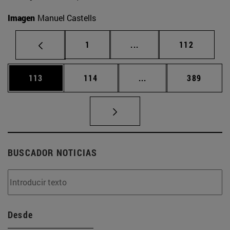
Imagen
Manuel Castells
Página
Páginas intermedias Us
Página
1
...
112
Página
Página
Páginas intermedias 
Página
113
114
...
389
BUSCADOR NOTICIAS
Desde