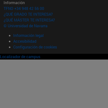
Información
TFNO +34 948 42 56 00
¿QUÉ GRADO TE INTERESA?
¿QUÉ MÁSTER TE INTERESA?
© Universidad de Navarra
Información legal
Accesibilidad
Configuración de cookies
Localizador de campus