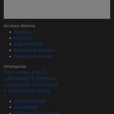
Accesos directos
(abre en nueva ventana)
Biblioteca
(abre en nueva ventana)
Mi correo
(abre en nueva ventana)
Aula virtual ADI
(abre en nueva ventana)
Búsqueda de personas
(abre en nueva ventana)
Trabaja con nosotros
Información
TFNO +34 948 42 56 00
¿QUÉ GRADO TE INTERESA?
¿QUÉ MÁSTER TE INTERESA?
© Universidad de Navarra
Información legal
Accesibilidad
Configuración de cookies