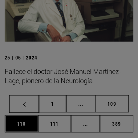
25 | 06 | 2024
Fallece el doctor José Manuel Martínez-
Lage, pionero de la Neurología
Página
Páginas intermedias Us
Página
1
...
109
Página
Página
Páginas intermedias 
Página
110
111
...
389