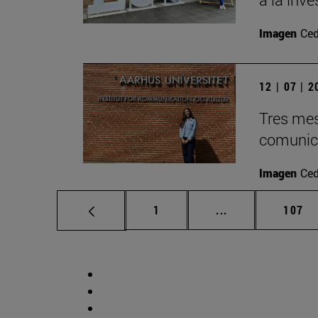
Imagen
Ced
12 | 07 | 
Tres mes
comunica
Imagen
Ced
Página
Páginas intermed
Págin
1
...
107