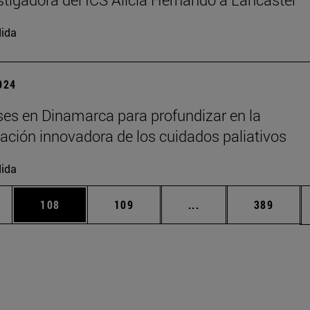
ida
2024
es en Dinamarca para profundizar en la
ción innovadora de los cuidados paliativos
ida
ias Use TAB para desplazarse.
a
Página
Página
Páginas intermedias 
Página
108
109
...
389