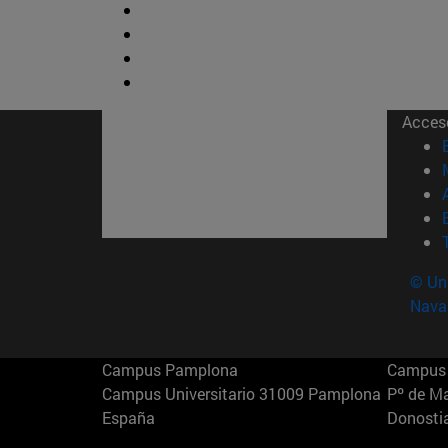
Acces
© Uni
Nava
Campus Pamplona
Campus 
Campus Universitario 31009 Pamplona
Pº de M
España
Donosti