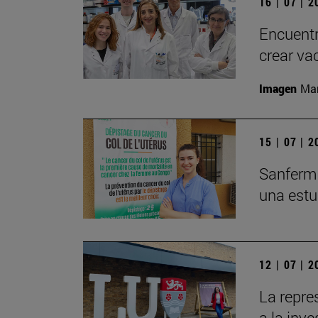
16 | 07 | 
Encuentr
crear va
Imagen
Man
15 | 07 | 
Sanfermi
una estu
12 | 07 | 
La repre
a la inv