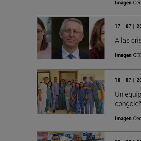
Imagen
Ced
17 | 07 | 
A las cr
Imagen
CE
16 | 07 | 
Un equip
congole
Imagen
Ced