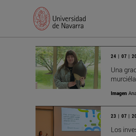
24 | 07 | 
Una grad
murciél
Imagen
Ana
23 | 07 | 
Los inve