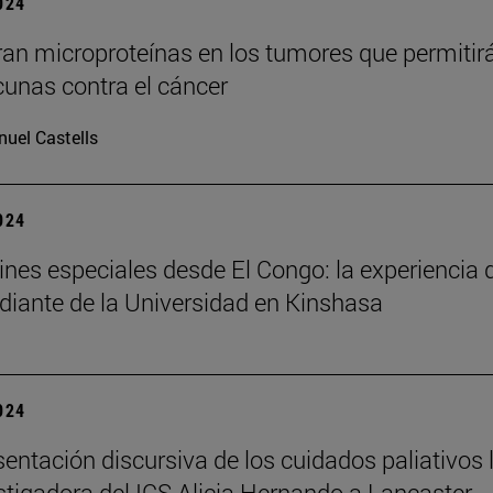
2024
an microproteínas en los tumores que permitir
cunas contra el cáncer
uel Castells
2024
nes especiales desde El Congo: la experiencia 
diante de la Universidad en Kinshasa
2024
sentación discursiva de los cuidados paliativos 
estigadora del ICS Alicia Hernando a Lancaster