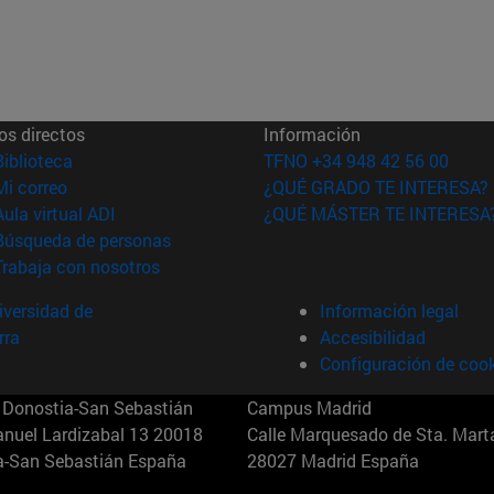
os directos
Información
(abre en nueva ventana)
Biblioteca
TFNO +34 948 42 56 00
(abre en nueva ventana)
Mi correo
¿QUÉ GRADO TE INTERESA?
(abre en nueva ventana)
Aula virtual ADI
¿QUÉ MÁSTER TE INTERESA
(abre en nueva ventana)
Búsqueda de personas
(abre en nueva ventana)
Trabaja con nosotros
versidad de
Información legal
rra
Accesibilidad
Configuración de coo
Donostia-San Sebastián
Campus Madrid
anuel Lardizabal 13 20018
Calle Marquesado de Sta. Marta
a-San Sebastián España
28027 Madrid España