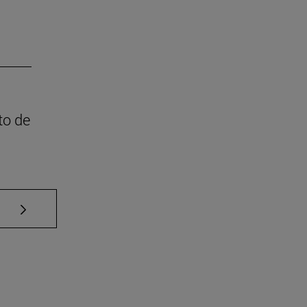
to de
Use TAB para desplazarse.