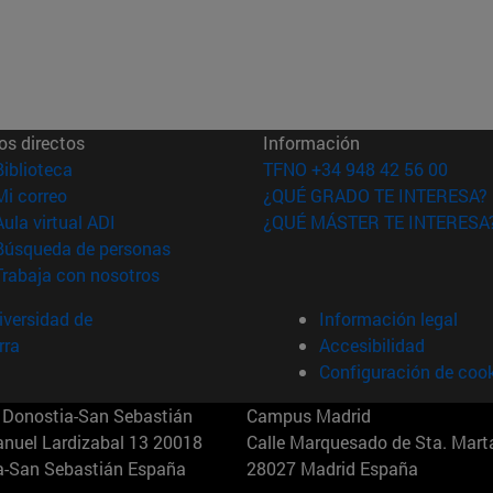
os directos
Información
(abre en nueva ventana)
Biblioteca
TFNO +34 948 42 56 00
(abre en nueva ventana)
Mi correo
¿QUÉ GRADO TE INTERESA?
(abre en nueva ventana)
Aula virtual ADI
¿QUÉ MÁSTER TE INTERESA
(abre en nueva ventana)
Búsqueda de personas
(abre en nueva ventana)
Trabaja con nosotros
versidad de
Información legal
rra
Accesibilidad
Configuración de coo
Donostia-San Sebastián
Campus Madrid
anuel Lardizabal 13 20018
Calle Marquesado de Sta. Marta
a-San Sebastián España
28027 Madrid España