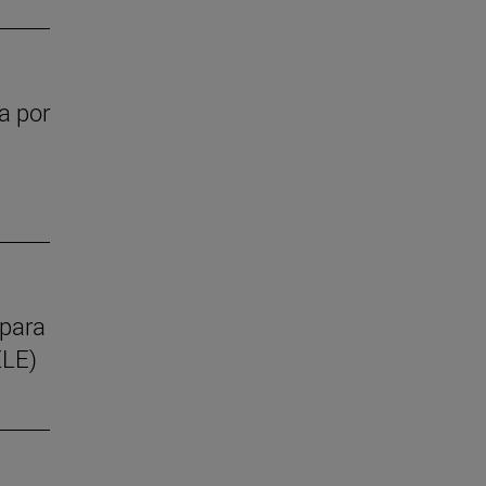
a por
 para
ELE)