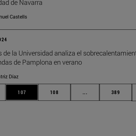
dad de Navarra
uel Castells
2024
s de la Universidad analiza el sobrecalentamien
endas de Pamplona en verano
triz Díaz
ias Use TAB para desplazarse.
a
Página
Página
Páginas intermedias 
Página
107
108
...
389