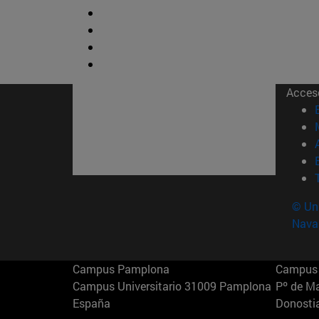
Acces
© Uni
Nava
Campus Pamplona
Campus 
Campus Universitario 31009 Pamplona
Pº de M
España
Donosti