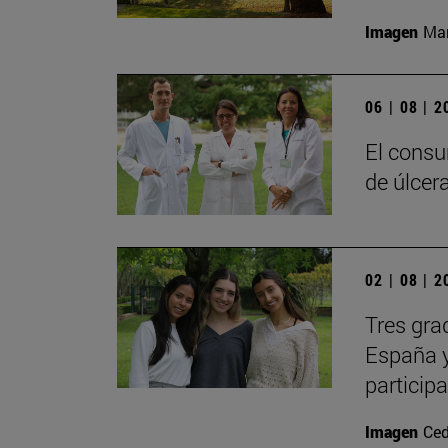
Imagen
Man
06 | 08 | 
El consu
de úlcer
02 | 08 | 
Tres gra
España y
particip
Imagen
Ced