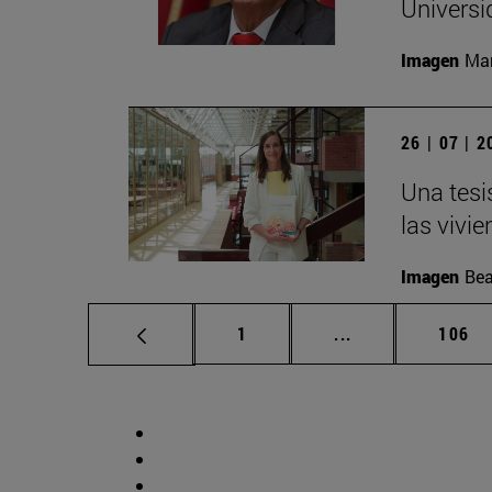
Universi
Imagen
Man
26 | 07 | 
Una tesi
las vivi
Imagen
Bea
Página
Páginas intermed
Págin
1
...
106