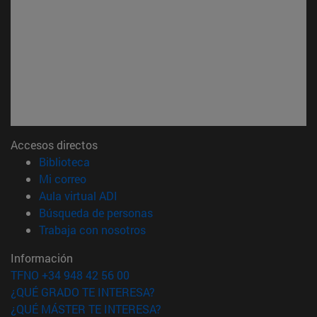
Accesos directos
(abre en nueva ventana)
Biblioteca
(abre en nueva ventana)
Mi correo
(abre en nueva ventana)
Aula virtual ADI
(abre en nueva ventana)
Búsqueda de personas
(abre en nueva ventana)
Trabaja con nosotros
Información
TFNO +34 948 42 56 00
¿QUÉ GRADO TE INTERESA?
¿QUÉ MÁSTER TE INTERESA?