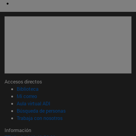
Accesos directos
(abre en nueva ventana)
Biblioteca
(abre en nueva ventana)
Mi correo
(abre en nueva ventana)
Aula virtual ADI
(abre en nueva ventana)
Búsqueda de personas
(abre en nueva ventana)
Trabaja con nosotros
Información