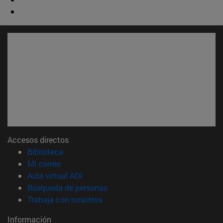
Accesos directos
(abre en nueva ventana)
Biblioteca
(abre en nueva ventana)
Mi correo
(abre en nueva ventana)
Aula virtual ADI
(abre en nueva ventana)
Búsqueda de personas
(abre en nueva ventana)
Trabaja con nosotros
Información