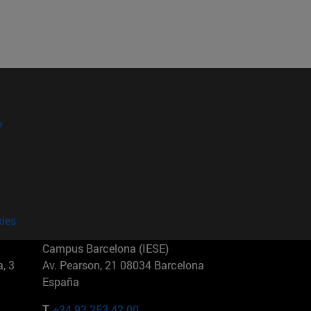
?
kies
Campus Barcelona (IESE)
, 3
Av. Pearson, 21 08034 Barcelona
España
T.
+34 93 253 42 00