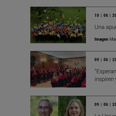
10 | 06 | 
Una apue
Imagen
Man
09 | 06 | 
“Esperam
inspiren 
09 | 06 | 
La Unive