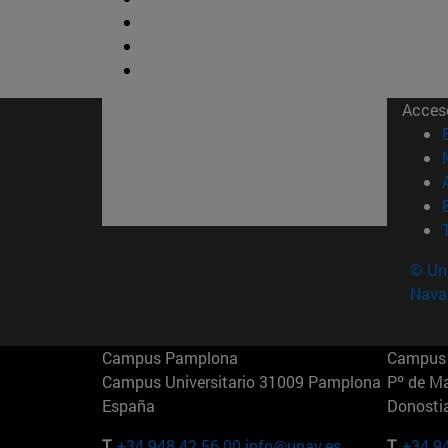
Acces
© Uni
Nava
Campus Pamplona
Campus 
Campus Universitario 31009 Pamplona
Pº de M
España
Donosti
T.
+34 948 42 56 00
info@unav.es
T.
+34 9