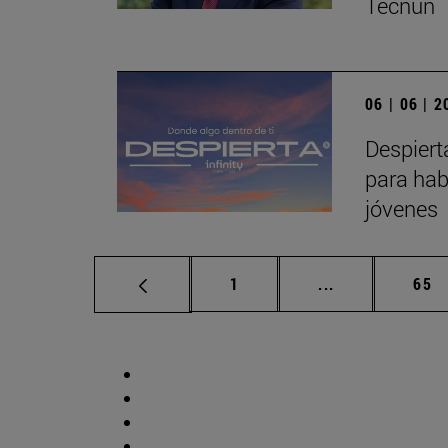
Tecnun
06 | 06 | 
Despiert
para hab
jóvenes
Página
Páginas interm
Pág
1
...
65