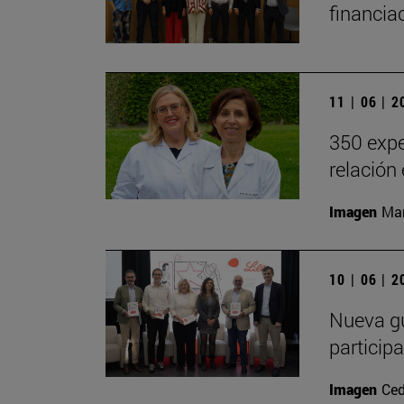
financia
11 | 06 | 
350 expe
relación
Imagen
Man
10 | 06 | 
Nueva gu
particip
Imagen
Ced