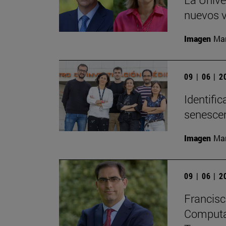
nuevos v
Imagen
Man
09 | 06 | 
Identifi
senesce
Imagen
Man
09 | 06 | 
Francisc
Computaci