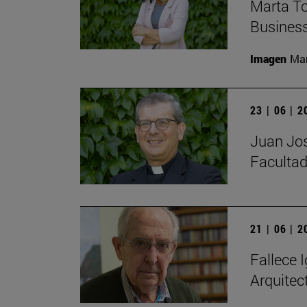
Marta To
Busines
Imagen
Man
23 | 06 | 
Juan Jos
Facultad
21 | 06 | 
Fallece I
Arquitec