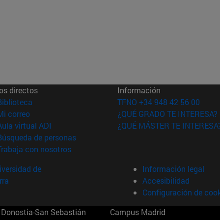
os directos
Información
(abre en nueva ventana)
Biblioteca
TFNO +34 948 42 56 00
(abre en nueva ventana)
Mi correo
¿QUÉ GRADO TE INTERESA?
(abre en nueva ventana)
Aula virtual ADI
¿QUÉ MÁSTER TE INTERESA
(abre en nueva ventana)
Búsqueda de personas
(abre en nueva ventana)
Trabaja con nosotros
versidad de
Información legal
rra
Accesibilidad
Configuración de coo
Donostia-San Sebastián
Campus Madrid