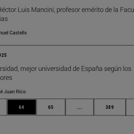
Héctor Luis Mancini, profesor emérito de la Facu
ias
uel Castells
2025
rsidad, mejor universidad de España según los
ores
é Juan Rico
edias Use TAB para desplazarse.
ina
Página
Página
Páginas intermedias Us
Página
64
65
...
389