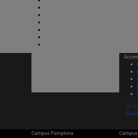
Acces
© Uni
Nava
Campus Pamplona
Campus 