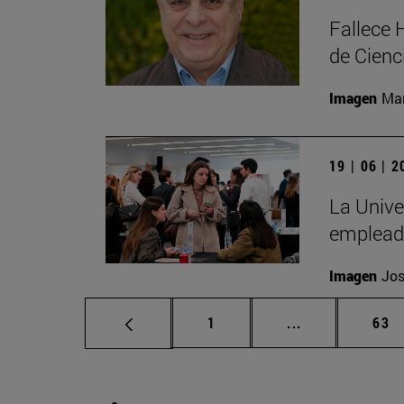
Fallece 
de Cienc
Imagen
Man
19 | 06 | 
La Unive
emplead
Imagen
Jos
Página
Páginas interm
Pág
1
...
63