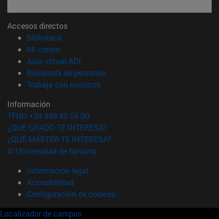
Accesos directos
(abre en nueva ventana)
Biblioteca
(abre en nueva ventana)
Mi correo
(abre en nueva ventana)
Aula virtual ADI
(abre en nueva ventana)
Búsqueda de personas
(abre en nueva ventana)
Trabaja con nosotros
Información
TFNO +34 948 42 56 00
¿QUÉ GRADO TE INTERESA?
¿QUÉ MÁSTER TE INTERESA?
© Universidad de Navarra
Información legal
Accesibilidad
Configuración de cookies
Localizador de campus