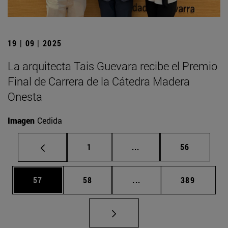
19 | 09 | 2025
La arquitecta Tais Guevara recibe el Premio
Final de Carrera de la Cátedra Madera
Onesta
Imagen
Cedida
Página
Páginas intermedias Us
Página
1
...
56
Página
Página
Páginas intermedias U
Página
57
58
...
389