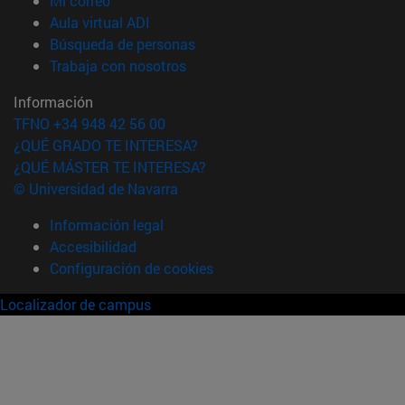
Mi correo
(abre en nueva ventana)
Aula virtual ADI
(abre en nueva ventana)
Búsqueda de personas
(abre en nueva ventana)
Trabaja con nosotros
Información
TFNO +34 948 42 56 00
¿QUÉ GRADO TE INTERESA?
¿QUÉ MÁSTER TE INTERESA?
© Universidad de Navarra
Información legal
Accesibilidad
Configuración de cookies
Localizador de campus