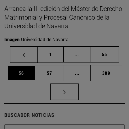
Arranca la III edición del Máster de Derecho
Matrimonial y Procesal Canónico de la
Universidad de Navarra
Imagen
Universidad de Navarra
Página
Páginas intermedias Us
Página
1
...
55
Página
Página
Páginas intermedias U
Página
56
57
...
389
BUSCADOR NOTICIAS