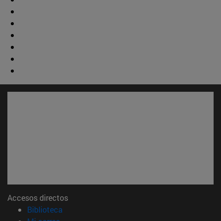
Accesos directos
(abre en nueva ventana)
Biblioteca
(abre en nueva ventana)