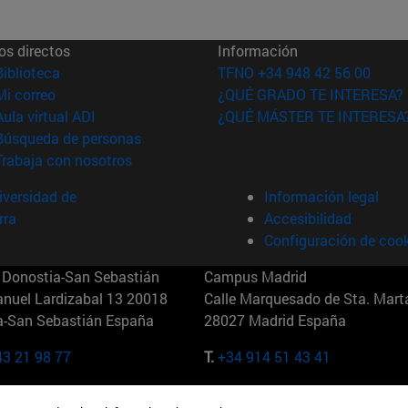
os directos
Información
(abre en nueva ventana)
Biblioteca
TFNO +34 948 42 56 00
(abre en nueva ventana)
Mi correo
¿QUÉ GRADO TE INTERESA?
(abre en nueva ventana)
Aula virtual ADI
¿QUÉ MÁSTER TE INTERESA
(abre en nueva ventana)
Búsqueda de personas
(abre en nueva ventana)
Trabaja con nosotros
versidad de
Información legal
rra
Accesibilidad
Configuración de coo
Donostia-San Sebastián
Campus Madrid
anuel Lardizabal 13 20018
Calle Marquesado de Sta. Marta
a-San Sebastián España
28027 Madrid España
43 21 98 77
T.
+34 914 51 43 41
Nueva York (IESE)
Campus Munich (IESE)