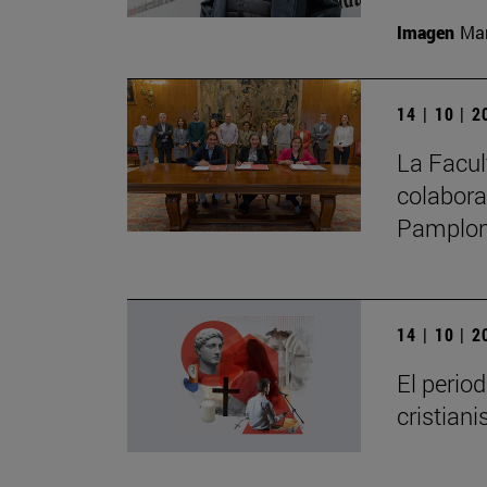
Imagen
Man
14 | 10 | 
La Facul
colabora
Pamplo
14 | 10 | 
El perio
cristian