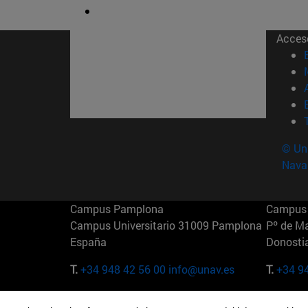
Acces
© Uni
Nava
Campus Pamplona
Campus 
Campus Universitario 31009 Pamplona
Pº de M
España
Donosti
T.
+34 948 42 56 00
info@unav.es
T.
+34 9
Campus Madrid (IESE)
Campus 