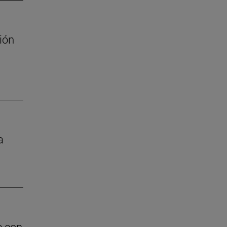
ión
a
e con