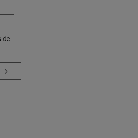
s de
e TAB para desplazarse.