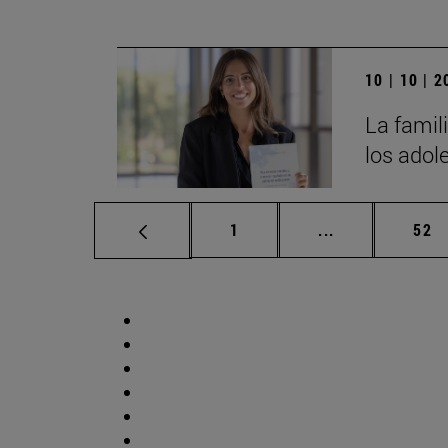
10 | 10 | 
La famili
los adol
Página
Páginas interm
Pág
1
...
52