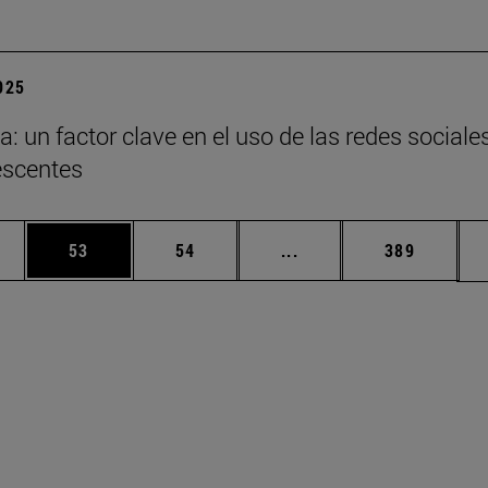
2025
a: un factor clave en el uso de las redes sociale
escentes
edias Use TAB para desplazarse.
ina
Página
Página
Páginas intermedias Us
Página
53
54
...
389