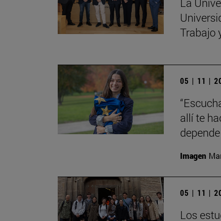
La Unive
Universi
Trabajo 
05 | 11 | 
“Escucha
allí te 
depende 
Imagen
Man
05 | 11 | 
Los estu