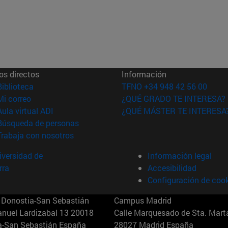
os directos
Información
(abre en nueva ventana)
Biblioteca
TFNO +34 948 42 56 00
(abre en nueva ventana)
Mi correo
¿QUÉ GRADO TE INTERESA?
(abre en nueva ventana)
Aula virtual ADI
¿QUÉ MÁSTER TE INTERESA
(abre en nueva ventana)
Búsqueda de personas
(abre en nueva ventana)
Trabaja con nosotros
versidad de
Información legal
rra
Accesibilidad
Configuración de coo
Donostia-San Sebastián
Campus Madrid
anuel Lardizabal 13 20018
Calle Marquesado de Sta. Marta
a-San Sebastián España
28027 Madrid España