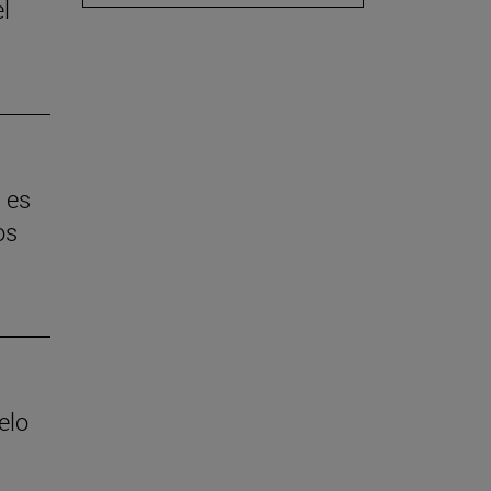
l
 es
os
elo