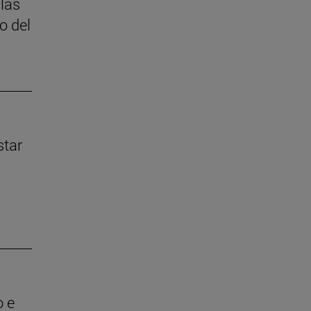
 las
o del
star
o e