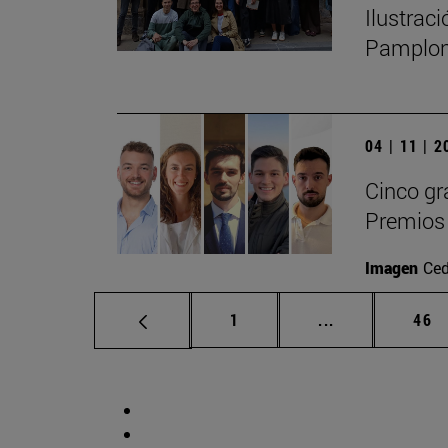
Ilustrac
Pamplo
04 | 11 | 
Cinco gr
Premios 
Imagen
Ced
Página
Páginas interm
Pág
1
...
46