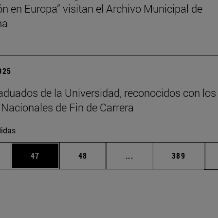
ión en Europa” visitan el Archivo Municipal de
na
2025
aduados de la Universidad, reconocidos con los
Nacionales de Fin de Carrera
idas
edias Use TAB para desplazarse.
ina
Página
Página
Páginas intermedias Us
Página
47
48
...
389