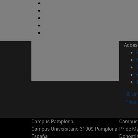
Acces
© Uni
Nava
Campus Pamplona
Campus 
Campus Universitario 31009 Pamplona
Pº de M
España
Donosti