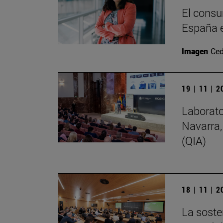
El consu
España e
Imagen
Ced
19 | 11 | 
Laborato
Navarra,
(QIA)
18 | 11 | 
La soste