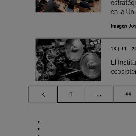
estratég
en la Un
Imagen
Jos
18 | 11 | 
El Insti
ecosiste
Página
Páginas interm
Pág
1
...
44