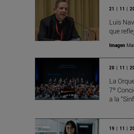
21 | 11 | 
Luis Nav
que refle
Imagen
Man
20 | 11 | 
La Orque
7º Conci
a la “Si
19 | 11 | 