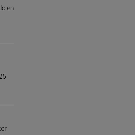
do en
025
tor