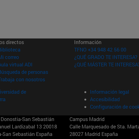
os directos
Información
(abre en nueva ventana)
Biblioteca
TFNO +34 948 42 56 00
(abre en nueva ventana)
Mi correo
¿QUÉ GRADO TE INTERESA?
(abre en nueva ventana)
Aula virtual ADI
¿QUÉ MÁSTER TE INTERESA
(abre en nueva ventana)
Búsqueda de personas
(abre en nueva ventana)
Trabaja con nosotros
versidad de
Información legal
rra
Accesibilidad
Configuración de coo
Donostia-San Sebastián
Campus Madrid
anuel Lardizabal 13 20018
Calle Marquesado de Sta. Marta
a-San Sebastián España
28027 Madrid España