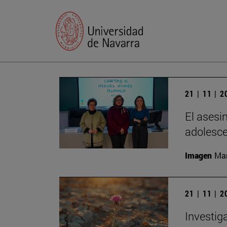
21 | 11 | 
El asesi
adolesc
Imagen
Man
21 | 11 | 
Investig