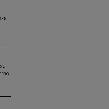
eza
 su
orno