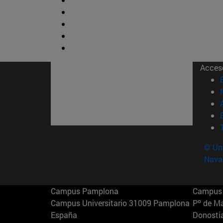
Acces
© Uni
Nava
Campus Pamplona
Campus 
Campus Universitario 31009 Pamplona
Pº de M
España
Donosti