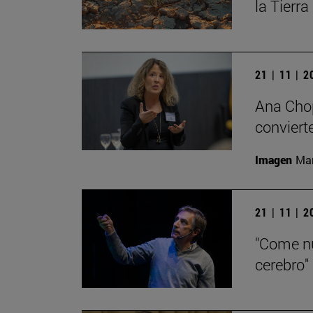
la Tierra
21 | 11 | 
Ana Chop
conviert
Imagen
Man
21 | 11 | 
"Come nu
cerebro"