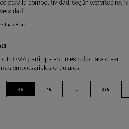
ico para la competitividad, según expertos reun
iversidad
é Juan Rico
2025
tuto BIOMA participa en un estudio para crear
mas empresariales circulares
edias Use TAB para desplazarse.
ina
Página
Página
Páginas intermedias Us
Página
45
46
...
389