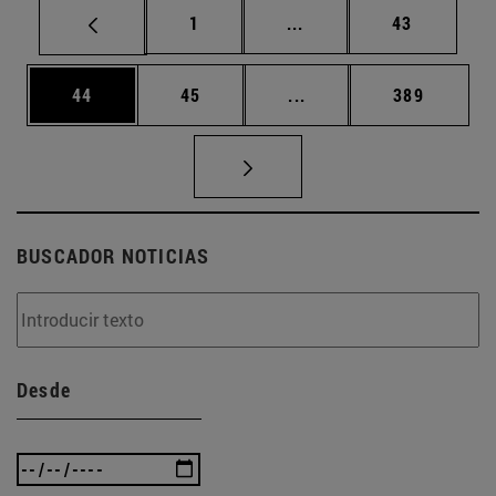
Página
Páginas intermedias Us
Página
1
...
43
Página
Página
Páginas intermedias U
Página
44
45
...
389
BUSCADOR NOTICIAS
Desde