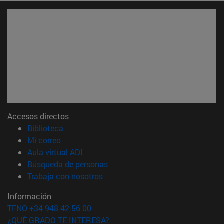
Accesos directos
(abre en nueva ventana)
Biblioteca
(abre en nueva ventana)
Mi correo
(abre en nueva ventana)
Aula virtual ADI
(abre en nueva ventana)
Búsqueda de personas
(abre en nueva ventana)
Trabaja con nosotros
Información
TFNO +34 948 42 56 00
¿QUÉ GRADO TE INTERESA?