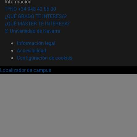
Información
TFNO +34 948 42 56 00
¿QUÉ GRADO TE INTERESA?
¿QUÉ MÁSTER TE INTERESA?
© Universidad de Navarra
Información legal
Accesibilidad
Configuración de cookies
Localizador de campus