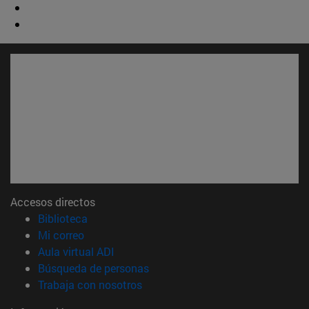
Accesos directos
(abre en nueva ventana)
Biblioteca
(abre en nueva ventana)
Mi correo
(abre en nueva ventana)
Aula virtual ADI
(abre en nueva ventana)
Búsqueda de personas
(abre en nueva ventana)
Trabaja con nosotros