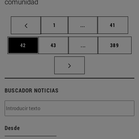
comunidad
Página
Páginas intermedias Us
Página
1
...
41
Página
Página
Páginas intermedias U
Página
42
43
...
389
BUSCADOR NOTICIAS
Desde