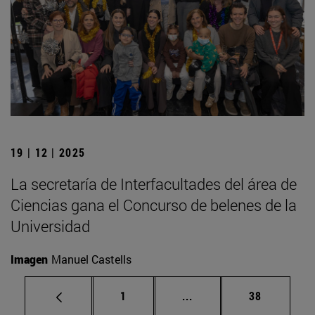
19 | 12 | 2025
La secretaría de Interfacultades del área de
Ciencias gana el Concurso de belenes de la
Universidad
Imagen
Manuel Castells
Página
Páginas intermedias Us
Página
1
...
38