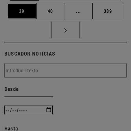
Página
Página
Páginas intermedias U
Página
39
40
...
389
BUSCADOR NOTICIAS
Desde
Hasta