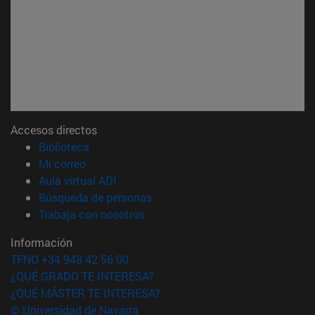
Accesos directos
(abre en nueva ventana)
Biblioteca
(abre en nueva ventana)
Mi correo
(abre en nueva ventana)
Aula virtual ADI
(abre en nueva ventana)
Búsqueda de personas
(abre en nueva ventana)
Trabaja con nosotros
Información
TFNO +34 948 42 56 00
¿QUÉ GRADO TE INTERESA?
¿QUÉ MÁSTER TE INTERESA?
© Universidad de Navarra