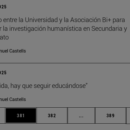
2025
 entre la Universidad y la Asociación Bi+ para
 la investigación humanística en Secundaria y
rato
uel Castells
2025
vida, hay que seguir educándose”
uel Castells
ias Use TAB para desplazarse.
a
Página
Página
Páginas intermedias 
Página
381
382
...
389