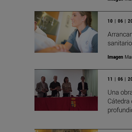
10 | 06 | 
Arrancan
sanitari
Imagen
Man
11 | 06 | 
Una obra
Cátedra 
profundi