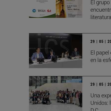
El grupo
encuentr
literatu
29 | 05 | 
El papel 
en la es
29 | 05 | 
Una expe
Unidos: 
D.C.