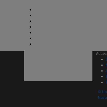
Acces
© Uni
Nava