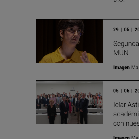
29 | 05 | 
Segunda 
MUN
Imagen
Man
05 | 06 | 
Icíar As
académic
con nues
Imagen
Man