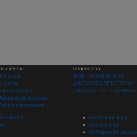
os directos
Información
(abre en nueva ventana)
Biblioteca
TFNO +34 948 42 56 00
(abre en nueva ventana)
Mi correo
¿QUÉ GRADO TE INTERESA?
(abre en nueva ventana)
Aula virtual ADI
¿QUÉ MÁSTER TE INTERESA
(abre en nueva ventana)
Búsqueda de personas
(abre en nueva ventana)
Trabaja con nosotros
versidad de
Información legal
rra
Accesibilidad
Configuración de coo