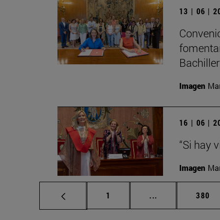
13 | 06 | 
Convenio
fomentar
Bachille
Imagen
Man
16 | 06 | 
“Si hay 
Imagen
Man
Página
Páginas intermed
Págin
1
...
380