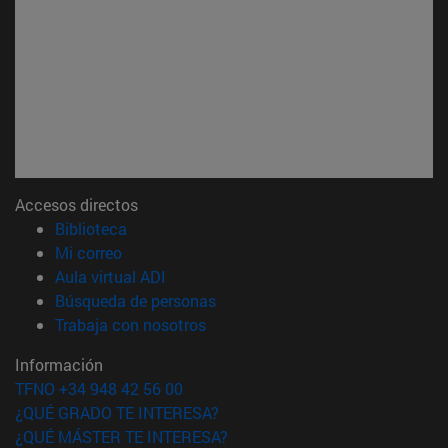
Accesos directos
(abre en nueva ventana)
Biblioteca
(abre en nueva ventana)
Mi correo
(abre en nueva ventana)
Aula virtual ADI
(abre en nueva ventana)
Búsqueda de personas
(abre en nueva ventana)
Trabaja con nosotros
Información
TFNO +34 948 42 56 00
¿QUÉ GRADO TE INTERESA?
¿QUÉ MÁSTER TE INTERESA?