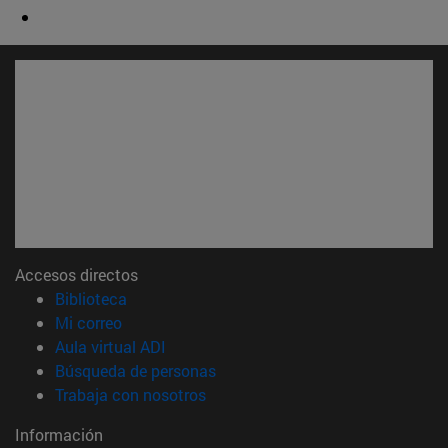
Accesos directos
(abre en nueva ventana)
Biblioteca
(abre en nueva ventana)
Mi correo
(abre en nueva ventana)
Aula virtual ADI
(abre en nueva ventana)
Búsqueda de personas
(abre en nueva ventana)
Trabaja con nosotros
Información