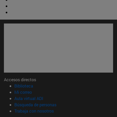
Accesos directos
(abre en nueva ventana)
Biblioteca
(abre en nueva ventana)
Mi correo
(abre en nueva ventana)
Aula virtual ADI
(abre en nueva ventana)
Búsqueda de personas
(abre en nueva ventana)
Trabaja con nosotros