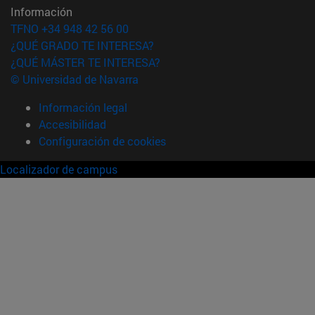
Información
TFNO +34 948 42 56 00
¿QUÉ GRADO TE INTERESA?
¿QUÉ MÁSTER TE INTERESA?
© Universidad de Navarra
Información legal
Accesibilidad
Configuración de cookies
Localizador de campus