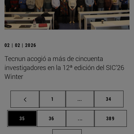
02 | 02 | 2026
Tecnun acogió a más de cincuenta
investigadores en la 12ª edición del SIC’26
Winter
Página
Páginas intermedias Us
Página
1
...
34
Página
Página
Páginas intermedias U
Página
35
36
...
389