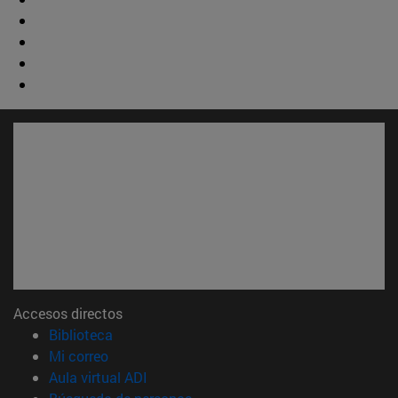
Accesos directos
(abre en nueva ventana)
Biblioteca
(abre en nueva ventana)
Mi correo
(abre en nueva ventana)
Aula virtual ADI
(abre en nueva ventana)