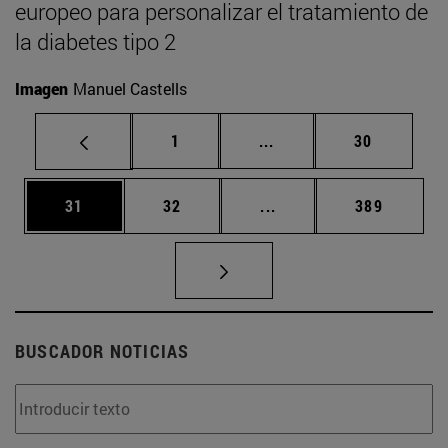
europeo para personalizar el tratamiento de
la diabetes tipo 2
Imagen
Manuel Castells
Página
Páginas intermedias Us
Página
1
...
30
Página
Página
Páginas intermedias U
Página
31
32
...
389
BUSCADOR NOTICIAS