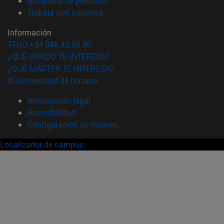
Búsqueda de personas
(abre en nueva ventana)
Trabaja con nosotros
Información
TFNO +34 948 42 56 00
¿QUÉ GRADO TE INTERESA?
¿QUÉ MÁSTER TE INTERESA?
© Universidad de Navarra
Información legal
Accesibilidad
Configuración de cookies
Localizador de campus