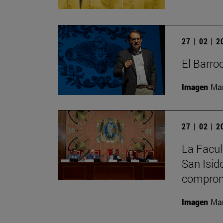
27 | 02 | 
El Barro
Imagen
Man
27 | 02 | 
La Facult
San Isid
comprom
Imagen
Man