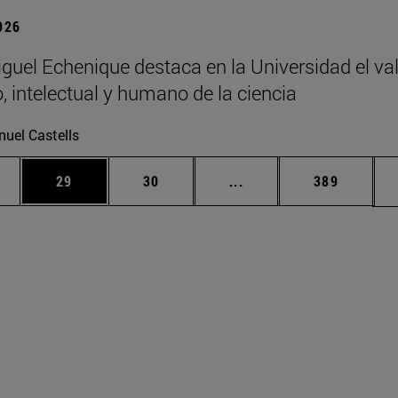
2026
guel Echenique destaca en la Universidad el va
o, intelectual y humano de la ciencia
uel Castells
edias Use TAB para desplazarse.
ina
Página
Página
Páginas intermedias Us
Página
29
30
...
389