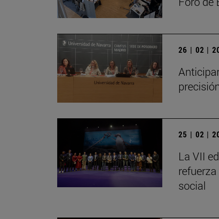
Foro de
26 | 02 | 
Anticipa
precisió
25 | 02 | 
La VII e
refuerza
social