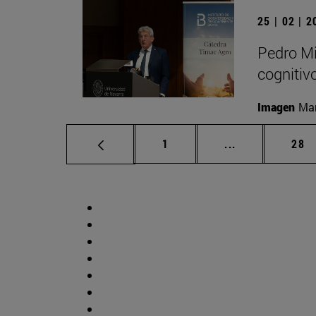
25 | 02 | 
Pedro Mi
cognitiv
Imagen
Man
Página
Páginas interm
Pág
1
...
28