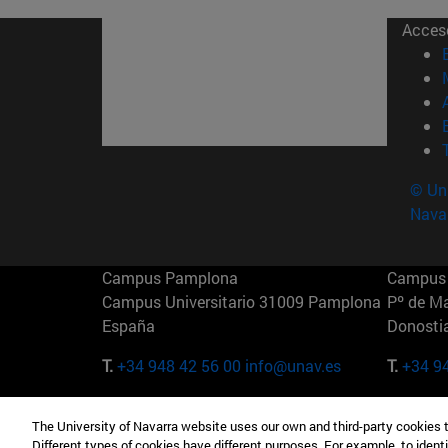
Acces
© Uni
Nava
Campus Pamplona
Campus 
Campus Universitario 31009 Pamplona
Pº de M
España
Donosti
T.
+34 948 42 56 00
info@unav.es
T.
+34 9
Campus Madrid (IESE)
Campus 
The University of Navarra website uses our own and third-party cookies 
Camino del Cerro Águila 3 28023
165 W 5
Different types of cookies have different purposes. For example, to identi