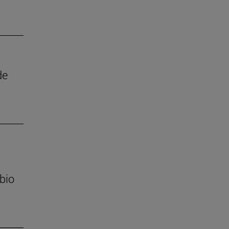
de
bio