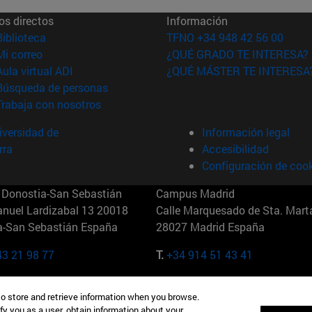
os directos
Información
(abre en nueva ventana)
Biblioteca
TFNO +34 948 42 56 00
(abre en nueva ventana)
Mi correo
¿QUÉ GRADO TE INTERESA?
(abre en nueva ventana)
Aula virtual ADI
¿QUÉ MÁSTER TE INTERESA
(abre en nueva ventana)
Búsqueda de personas
(abre en nueva ventana)
Trabaja con nosotros
versidad de
Información legal
rra
Accesibilidad
Configuración de coo
Donostia-San Sebastián
Campus Madrid
anuel Lardizabal 13 20018
Calle Marquesado de Sta. Marta
a-San Sebastián España
28027 Madrid España
43 21 98 77
T.
+34 914 51 43 41
Nueva York (IESE)
Campus Munich (IESE)
to store and retrieve information when you browse.
7th St 10019-2201 Nueva York
Maria-Theresia-Straße 15 8167
fy you as a user, obtain information about your