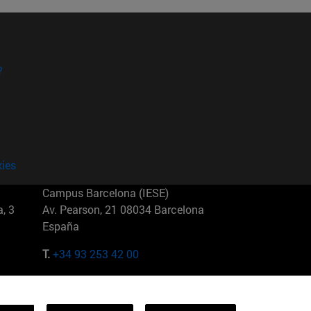
?
kies
Campus Barcelona (IESE)
, 3
Av. Pearson, 21 08034 Barcelona
España
T.
+34 93 253 42 00
Campus Sao Paulo (IESE)
5
Rua Martiniano de Carvalho, 573