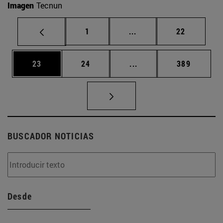
Imagen
Tecnun
Página
Páginas intermedias Us
Página
1
...
22
Página
Página
Páginas intermedias U
Página
23
24
...
389
BUSCADOR NOTICIAS
Desde