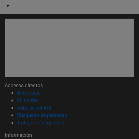
Accesos directos
(abre en nueva ventana)
Biblioteca
(abre en nueva ventana)
Mi correo
(abre en nueva ventana)
Aula virtual ADI
(abre en nueva ventana)
Búsqueda de personas
(abre en nueva ventana)
Trabaja con nosotros
Información