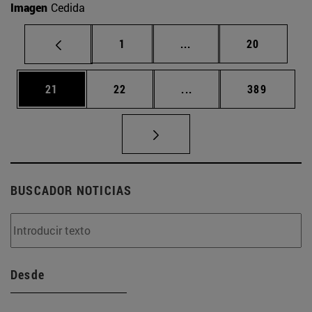
Imagen
Cedida
Página
Páginas intermedias Us
Página
1
...
20
Página
Página
Páginas intermedias U
Página
21
22
...
389
BUSCADOR NOTICIAS
Desde