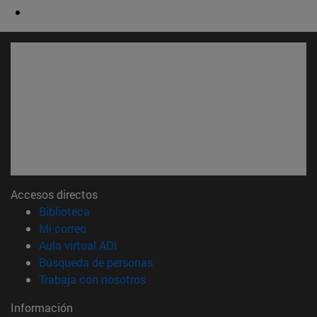
Accesos directos
(abre en nueva ventana)
Biblioteca
(abre en nueva ventana)
Mi correo
(abre en nueva ventana)
Aula virtual ADI
(abre en nueva ventana)
Búsqueda de personas
(abre en nueva ventana)
Trabaja con nosotros
Información