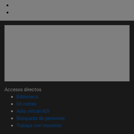
Accesos directos
(abre en nueva ventana)
Biblioteca
(abre en nueva ventana)
Mi correo
(abre en nueva ventana)
Aula virtual ADI
(abre en nueva ventana)
Búsqueda de personas
(abre en nueva ventana)
Trabaja con nosotros