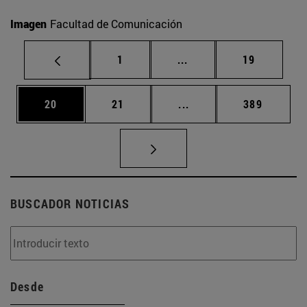
Imagen
Facultad de Comunicación
Página
Páginas intermedias Us
Página
1
...
19
Página
Página
Páginas intermedias U
Página
20
21
...
389
BUSCADOR NOTICIAS
Desde