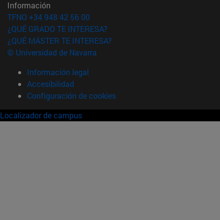
Información
TFNO +34 948 42 56 00
¿QUÉ GRADO TE INTERESA?
¿QUÉ MÁSTER TE INTERESA?
© Universidad de Navarra
Información legal
Accesibilidad
Configuración de cookies
Localizador de campus