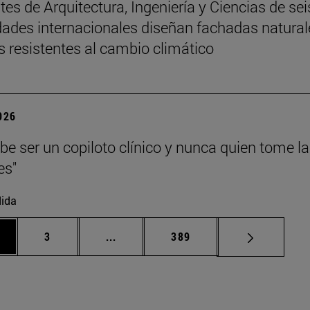
tes de Arquitectura, Ingeniería y Ciencias de sei
dades internacionales diseñan fachadas natural
s resistentes al cambio climático
2026
ebe ser un copiloto clínico y nunca quien tome l
es"
ida
gina
Página
Páginas intermedias Use TAB para de
Página
3
...
389