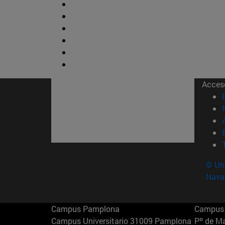
Acces
© Uni
Nava
Campus Pamplona
Campus 
Campus Universitario 31009 Pamplona
Pº de M