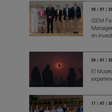
20 | 07 | 
ISEM Fas
Manageme
en inves
20 | 07 | 
El Museo
experienc
17 | 07 | 