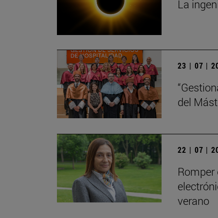
La ingeni
23 | 07 | 
“Gestion
del Mást
22 | 07 | 
Romper c
electrón
verano