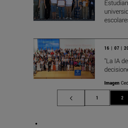
Estudian
universi
escolare
16 | 07 | 
"La IA d
decision
Imagen
Ced
Página
Pá
1
2