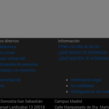
os directos
Información
(abre en nueva ventana)
Biblioteca
TFNO +34 948 42 56 00
(abre en nueva ventana)
Mi correo
¿QUÉ GRADO TE INTERESA?
(abre en nueva ventana)
Aula virtual ADI
¿QUÉ MÁSTER TE INTERESA
(abre en nueva ventana)
Búsqueda de personas
(abre en nueva ventana)
Trabaja con nosotros
versidad de
Información legal
rra
Accesibilidad
Configuración de coo
Donostia-San Sebastián
Campus Madrid
anuel Lardizabal 13 20018
Calle Marquesado de Sta. Marta