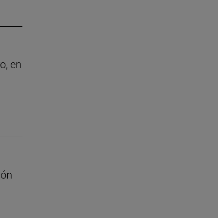
o, en
ión