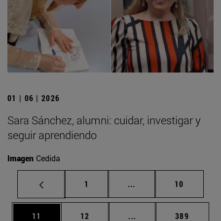
01 | 06 | 2026
Sara Sánchez, alumni: cuidar, investigar y
seguir aprendiendo
Imagen
Cedida
Página
Páginas intermedias Us
Página
1
...
10
Página
Página
Páginas intermedias U
Página
11
12
...
389