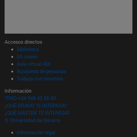
Accesos directos
(abre en nueva ventana)
Biblioteca
(abre en nueva ventana)
Mi correo
(abre en nueva ventana)
Aula virtual ADI
(abre en nueva ventana)
Búsqueda de personas
(abre en nueva ventana)
Trabaja con nosotros
Información
TFNO +34 948 42 56 00
¿QUÉ GRADO TE INTERESA?
¿QUÉ MÁSTER TE INTERESA?
© Universidad de Navarra
Información legal